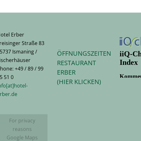
otel Erber
reisinger Straße 83
5737 Ismaning /
ÖFFNUNGSZEITEN
ischerhäuser
RESTAURANT
hone: +49 / 89 / 99
ERBER
5 51 0
(HIER KLICKEN)
nfo[at]hotel-
rber.de
For privacy
reasons
Google Maps