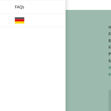
FAQs
H
F
8
F
P
6
i
e