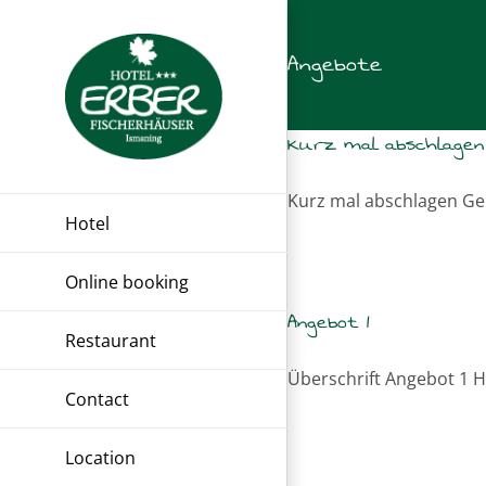
Skip
to
Angebote
content
Kurz mal abschlagen
Kurz mal abschlagen Gen
Hotel
Online booking
Angebot 1
Restaurant
Überschrift Angebot 1 Hi
Contact
Location