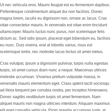
Ut nec vehicula eros. Mauris feugiat est eu fermentum dapibus.
Pellentesque condimentum aliquet dui non facilisis. Donec
magna lorem, iaculis eu dignissim non, ornare ac lacus. Cras
vitae consectetur mauris. In venenatis est vitae enim tincidunt
ullamcorper. Mauris luctus nunc purus, non scelerisque felis
dictum ac. Sed odio ipsum, placerat eget bibendum eu, facilisis
eu nunc. Duis viverra, erat at lobortis varius, risus est
scelerisque tortor, nec molestie lacus lectus sit amet metus.
Cras volutpat, ipsum a dignissim pulvinar, turpis nulla egestas
turpis, sit amet cursus diam nunc a neque. Maecenas ultrices
molestie accumsan. Vivamus pretium vulputate massa, in
venenatis mauris elementum eget. Class aptent taciti sociosqu
ad litora torquent per conubia nostra, per inceptos himenaeos.
Donec sagittis vestibulum turpis sit amet fermentum. Nam
aliquet mauris non magna ultricies interdum. Aliquam maximus
elit eget convallis vehicula. Proin gravida accumsan justo, at