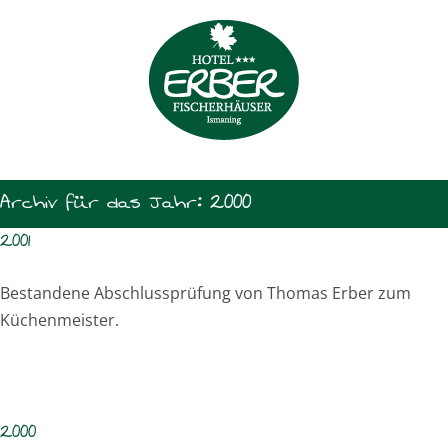
Zum
Inhalt
springen
Archiv für das Jahr:
2000
2001
Bestandene Abschlussprüfung von Thomas Erber zum
Küchenmeister.
2000