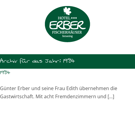
Zum
Inhalt
springen
Archiv für das Jahr:
1984
1984
Günter Erber und seine Frau Edith übernehmen die
Gastwirtschaft. Mit acht Fremdenzimmern und [...]