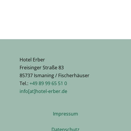
Hotel Erber
Freisinger Straße 83
85737 Ismaning / Fischerhäuser
Tel.:
+49 89 99 65 51 0
info[at]hotel-erber.de
Impressum
Datenschutz